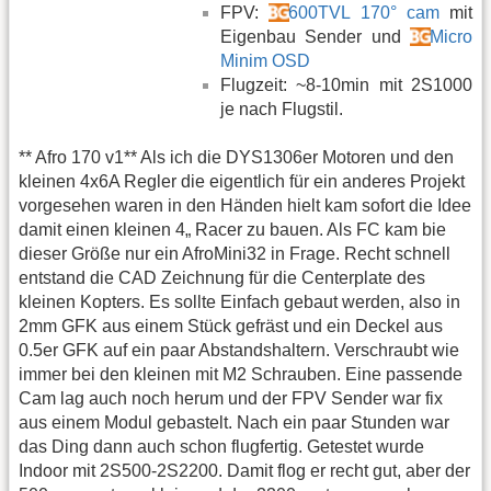
FPV:
600TVL 170° cam
mit
Eigenbau Sender und
Micro
Minim OSD
Flugzeit: ~8-10min mit 2S1000
je nach Flugstil.
** Afro 170 v1** Als ich die DYS1306er Motoren und den
kleinen 4x6A Regler die eigentlich für ein anderes Projekt
vorgesehen waren in den Händen hielt kam sofort die Idee
damit einen kleinen 4„ Racer zu bauen. Als FC kam bie
dieser Größe nur ein AfroMini32 in Frage. Recht schnell
entstand die CAD Zeichnung für die Centerplate des
kleinen Kopters. Es sollte Einfach gebaut werden, also in
2mm GFK aus einem Stück gefräst und ein Deckel aus
0.5er GFK auf ein paar Abstandshaltern. Verschraubt wie
immer bei den kleinen mit M2 Schrauben. Eine passende
Cam lag auch noch herum und der FPV Sender war fix
aus einem Modul gebastelt. Nach ein paar Stunden war
das Ding dann auch schon flugfertig. Getestet wurde
Indoor mit 2S500-2S2200. Damit flog er recht gut, aber der