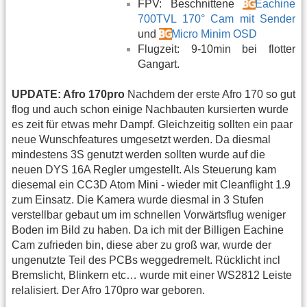
FPV: Beschnittene
Eachine
700TVL 170° Cam mit Sender
und
Micro Minim OSD
Flugzeit: 9-10min bei flotter
Gangart.
UPDATE: Afro 170pro
Nachdem der erste Afro 170 so gut
flog und auch schon einige Nachbauten kursierten wurde
es zeit für etwas mehr Dampf. Gleichzeitig sollten ein paar
neue Wunschfeatures umgesetzt werden. Da diesmal
mindestens 3S genutzt werden sollten wurde auf die
neuen DYS 16A Regler umgestellt. Als Steuerung kam
diesemal ein CC3D Atom Mini - wieder mit Cleanflight 1.9
zum Einsatz. Die Kamera wurde diesmal in 3 Stufen
verstellbar gebaut um im schnellen Vorwärtsflug weniger
Boden im Bild zu haben. Da ich mit der Billigen Eachine
Cam zufrieden bin, diese aber zu groß war, wurde der
ungenutzte Teil des PCBs weggedremelt. Rücklicht incl
Bremslicht, Blinkern etc… wurde mit einer WS2812 Leiste
relalisiert. Der Afro 170pro war geboren.