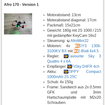
Afro 170 - Version 1
Motorabstand: 13cm
Motorabstand diagonal: 17cm
Packmaß: 15x21cm
Gewicht: 180g mit 2S 1000 / 215
mit gedämpfter KeyCam 16v2
Steuerung:
AfroMini32
Motoren: 4x
DYS 1306-
3100KV BX
mit
2-Blatt 4x4.5
Regler:
Favourite Sky 3
Quattro 4 x 6A
Empfänger:
FrSky D4FR 4ch
Akku:
ZIPPY Compact
1000mAh 2S 25C
Schub: 4x 150g
Frame: Sandwich aus 2x 0.5mm
GFK und 3mm
Hartschaumplatte mit M2x20
Schrauben.