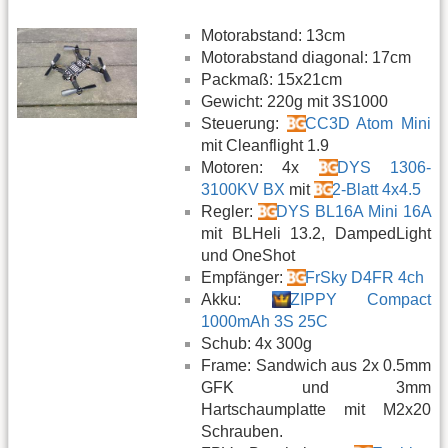
Motorabstand: 13cm
Motorabstand diagonal: 17cm
Packmaß: 15x21cm
Gewicht: 220g mit 3S1000
Steuerung:
CC3D Atom Mini
mit Cleanflight 1.9
Motoren: 4x
DYS 1306-
3100KV BX
mit
2-Blatt 4x4.5
Regler:
DYS BL16A Mini 16A
mit BLHeli 13.2, DampedLight
und OneShot
Empfänger:
FrSky D4FR 4ch
Akku:
ZIPPY Compact
1000mAh 3S 25C
Schub: 4x 300g
Frame: Sandwich aus 2x 0.5mm
GFK und 3mm
Hartschaumplatte mit M2x20
Schrauben.