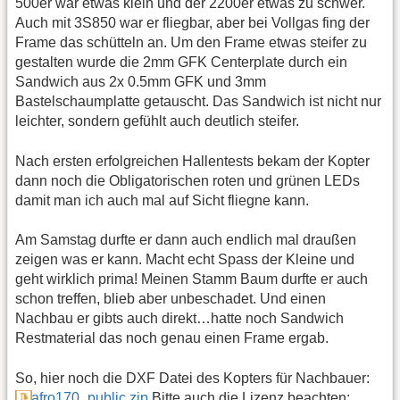
500er war etwas klein und der 2200er etwas zu schwer.
Auch mit 3S850 war er fliegbar, aber bei Vollgas fing der
Frame das schütteln an. Um den Frame etwas steifer zu
gestalten wurde die 2mm GFK Centerplate durch ein
Sandwich aus 2x 0.5mm GFK und 3mm
Bastelschaumplatte getauscht. Das Sandwich ist nicht nur
leichter, sondern gefühlt auch deutlich steifer.
Nach ersten erfolgreichen Hallentests bekam der Kopter
dann noch die Obligatorischen roten und grünen LEDs
damit man ich auch mal auf Sicht fliegne kann.
Am Samstag durfte er dann auch endlich mal draußen
zeigen was er kann. Macht echt Spass der Kleine und
geht wirklich prima! Meinen Stamm Baum durfte er auch
schon treffen, blieb aber unbeschadet. Und einen
Nachbau er gibts auch direkt…hatte noch Sandwich
Restmaterial das noch genau einen Frame ergab.
So, hier noch die DXF Datei des Kopters für Nachbauer:
afro170_public.zip
Bitte auch die Lizenz beachten: