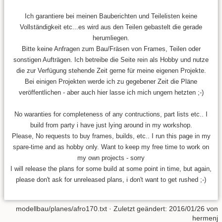
Ich garantiere bei meinen Bauberichten und Teilelisten keine
Vollständigkeit etc...es wird aus den Teilen gebastelt die gerade
herumliegen.
Bitte keine Anfragen zum Bau/Fräsen von Frames, Teilen oder
sonstigen Aufträgen. Ich betreibe die Seite rein als Hobby und nutze
die zur Verfügung stehende Zeit gerne für meine eigenen Projekte.
Bei einigen Projekten werde ich zu gegebener Zeit die Pläne
veröffentlichen - aber auch hier lasse ich mich ungern hetzten ;-)
No waranties for completeness of any contructions, part lists etc.. I
build from party i have just lying around in my workshop.
Please, No requests to buy frames, builds, etc.. I run this page in my
spare-time and as hobby only. Want to keep my free time to work on
my own projects - sorry
I will release the plans for some build at some point in time, but again,
please don't ask for unreleased plans, i don't want to get rushed ;-)
modellbau/planes/afro170.txt
· Zuletzt geändert:
2016/01/26
von
hermenj