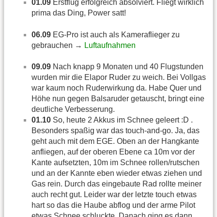
01.09
Erstflug erfolgreich absolviert. Fliegt wirklich
prima das Ding, Power satt!
06.09
EG-Pro ist auch als Kameraflieger zu
gebrauchen →
Luftaufnahmen
09.09
Nach knapp 9 Monaten und 40 Flugstunden
wurden mir die Elapor Ruder zu weich. Bei Vollgas
war kaum noch Ruderwirkung da. Habe Quer und
Höhe nun gegen Balsaruder getauscht, bringt eine
deutliche Verbesserung.
01.10
So, heute 2 Akkus im Schnee geleert :D .
Besonders spaßig war das touch-and-go. Ja, das
geht auch mit dem EGE. Oben an der Hangkante
anfliegen, auf der oberen Ebene ca 10m vor der
Kante aufsetzten, 10m im Schnee rollen/rutschen
und an der Kannte eben wieder etwas ziehen und
Gas rein. Durch das eingebaute Rad rollte meiner
auch recht gut. Leider war der letzte touch etwas
hart so das die Haube abflog und der arme Pilot
etwas Schnee schluckte. Danach ging es dann