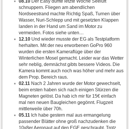
08.10
Der Easy durfte letzte Woche Seeluft
schnuppern. Fliegen am abendlichen
Nordseestrand machte Richtig Spaß, Turnen über
Wasser, Nuri-Schlepp und mit gesetzten Klappen
landen in der Hand um Sand im Motor zu
vermeiden. Fotos siehe unten…
12.10
Und wieder musste der EG als Testplatform
herhalten. Mit der neu erworbenen GoPro 960
wurden die ersten Kameraflüge über der
Winterlichen Mosel gemacht. Leider war das Wetter
sehr neblig, demnächst gibts bessere Videos. Die
Kamera kommt auch noch was höher und mehr aus
dem Prop. Bereich raus.
02.11
Nach 2 Jahren wurde der Motor gewechselt,
beim ersten haben sich nach einigen Stürzen die
Magneten gelöst. Da hab ich mir für 15€ einfach
mal nen neuen Baugleichen gegönnt. Flugzeit
mittlerweile über 70h.
05.11
Ich habe gestern mal aus ermangelung
passender Blätter ohne groß nachzudenken die
10x8er Aeronaut auf den EGE geschraubt. Trotz