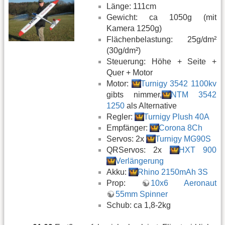
Länge: 111cm
Gewicht: ca 1050g (mit
Kamera 1250g)
Flächenbelastung: 25g/dm²
(30g/dm²)
Steuerung: Höhe + Seite +
Quer + Motor
Motor:
Turnigy 3542 1100kv
gibts nimmer,
NTM 3542
1250
als Alternative
Regler:
Turnigy Plush 40A
Empfänger:
Corona 8Ch
Servos: 2x
Turnigy MG90S
QRServos: 2x
HXT 900
Verlängerung
Akku:
Rhino 2150mAh 3S
Prop:
10x6 Aeronaut
55mm Spinner
Schub: ca 1,8-2kg