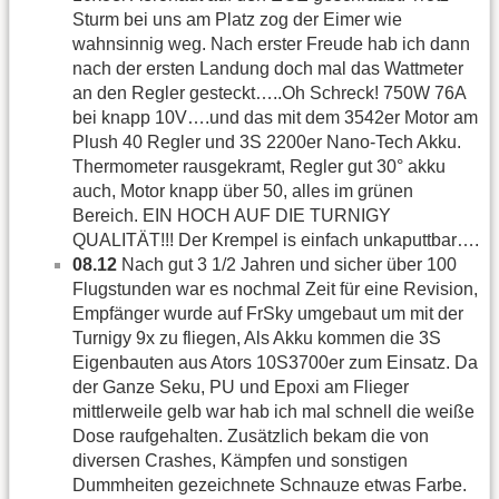
Sturm bei uns am Platz zog der Eimer wie
wahnsinnig weg. Nach erster Freude hab ich dann
nach der ersten Landung doch mal das Wattmeter
an den Regler gesteckt…..Oh Schreck! 750W 76A
bei knapp 10V….und das mit dem 3542er Motor am
Plush 40 Regler und 3S 2200er Nano-Tech Akku.
Thermometer rausgekramt, Regler gut 30° akku
auch, Motor knapp über 50, alles im grünen
Bereich. EIN HOCH AUF DIE TURNIGY
QUALITÄT!!! Der Krempel is einfach unkaputtbar….
08.12
Nach gut 3 1/2 Jahren und sicher über 100
Flugstunden war es nochmal Zeit für eine Revision,
Empfänger wurde auf FrSky umgebaut um mit der
Turnigy 9x zu fliegen, Als Akku kommen die 3S
Eigenbauten aus Ators 10S3700er zum Einsatz. Da
der Ganze Seku, PU und Epoxi am Flieger
mittlerweile gelb war hab ich mal schnell die weiße
Dose raufgehalten. Zusätzlich bekam die von
diversen Crashes, Kämpfen und sonstigen
Dummheiten gezeichnete Schnauze etwas Farbe.