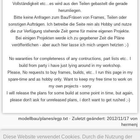
Vollständigkeit etc...es wird aus den Teilen gebastelt die gerade
herumliegen.
Bitte keine Anfragen zum Bau/Fräsen von Frames, Teilen oder
sonstigen Aufträgen. Ich betreibe die Seite rein als Hobby und nutze
die zur Verfügung stehende Zeit gerne für meine eigenen Projekte.
Bei einigen Projekten werde ich zu gegebener Zeit die Pläne
veröffentlichen - aber auch hier lasse ich mich ungern hetzten ;-)
No waranties for completeness of any contructions, part lists etc.. I
build from party i have just lying around in my workshop.
Please, No requests to buy frames, builds, etc.. I run this page in my
spare-time and as hobby only. Want to keep my free time to work on
my own projects - sorry
I will release the plans for some build at some point in time, but again,
please don't ask for unreleased plans, i don't want to get rushed ;-)
modellbau/planes/egp.txt
· Zuletzt geändert:
2012/11/17
von
hermenj
Diese Website verwendet Cookies. Durch die Nutzung der
Falls nicht anders bezeichnet, ist der Inhalt dieses Wikis unter der