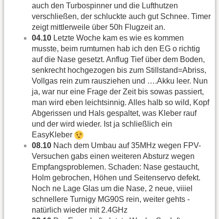
auch den Turbospinner und die Lufthutzen
verschließen, der schluckte auch gut Schnee. Timer
zeigt mittlerweile über 50h Flugzeit an.
04.10
Letzte Woche kam es wie es kommen
musste, beim rumturnen hab ich den EG o richtig
auf die Nase gesetzt. Anflug Tief über dem Boden,
senkrecht hochgezogen bis zum Stillstand=Abriss,
Vollgas rein zum rausziehen und ….Akku leer. Nun
ja, war nur eine Frage der Zeit bis sowas passiert,
man wird eben leichtsinnig. Alles halb so wild, Kopf
Abgerissen und Hals gespaltet, was Kleber rauf
und der wird wieder. Ist ja schließlich ein
EasyKleber
08.10
Nach dem Umbau auf 35MHz wegen FPV-
Versuchen gabs einen weiteren Absturz wegen
Empfangsproblemen. Schaden: Nase gestaucht,
Holm gebrochen, Höhen und Seitenservo defekt.
Noch ne Lage Glas um die Nase, 2 neue, viiiel
schnellere Turnigy MG90S rein, weiter gehts -
natürlich wieder mit 2.4GHz