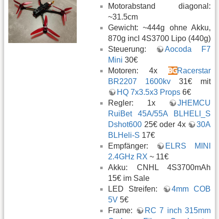
Motorabstand diagonal:
~31.5cm
Gewicht: ~444g ohne Akku,
870g incl 4S3700 Lipo (440g)
Steuerung:
Aocoda F7
Mini
30€
Motoren: 4x
Racerstar
BR2207 1600kv
31€ mit
HQ 7x3.5x3 Props
6€
Regler: 1x
JHEMCU
RuiBet 45A/55A BLHELI_S
Dshot600
25€ oder 4x
30A
BLHeli-S
17€
Empfänger:
ELRS MINI
2.4GHz RX
~ 11€
Akku: CNHL 4S3700mAh
15€ im Sale
LED Streifen:
4mm COB
5V
5€
Frame:
RC 7 inch 315mm